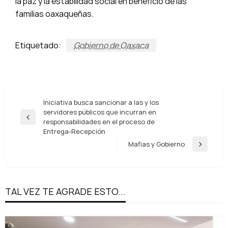
la paz y la estabilidad social en beneficio de las
familias oaxaqueñas.
Etiquetado:
Gobierno de Oaxaca
Navegación
Iniciativa busca sancionar a las y los
servidores públicos que incurran en
de
Entrada
responsabilidades en el proceso de
entradas
anterior
Entrega-Recepción
Mafias y Gobierno
Entrada
siguiente
TAL VEZ TE AGRADE ESTO...