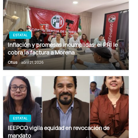
ESTATAL
Inflación y promesas incumplidas: el PRI le
cobra la factura a Morena
Otus
abril 21, 2026
ESTATAL
IEEPCO vigila equidad en revocación de
mandato