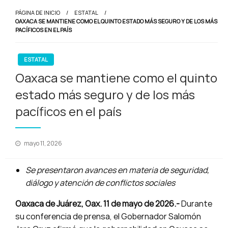
PÁGINA DE INICIO
ESTATAL
OAXACA SE MANTIENE COMO EL QUINTO ESTADO MÁS SEGURO Y DE LOS MÁS
PACÍFICOS EN EL PAÍS
ESTATAL
Oaxaca se mantiene como el quinto
estado más seguro y de los más
pacíficos en el país
Publicado
mayo 11, 2026
en
Se presentaron avances en materia de seguridad,
diálogo y atención de conflictos sociales
Oaxaca de Juárez, Oax. 11 de mayo de 2026.-
Durante
su conferencia de prensa, el Gobernador Salomón