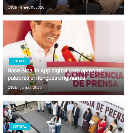
Otus
enero 15, 2026
ESTATAL
Nace Bina, la App digital para aprender
palabras en lenguas originarias
Otus
junio 3, 2026
ESTATAL