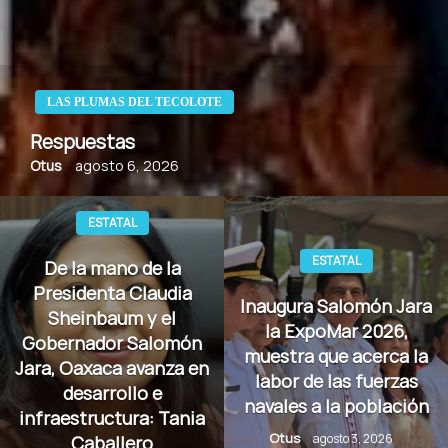
LAS PLUMAS DEL TECOLOTE
Respuestas
Otus
agosto 6, 2026
ESTATAL
ESTATAL
De la mano de la
Presidenta Claudia
Inaugura Salomón Jara
Sheinbaum y el
la ExpoMar 2026,
Gobernador Salomón
muestra que acerca la
Jara, Oaxaca avanza en
labor de las fuerzas
desarrollo e
navales a la población
infraestructura: Tania
Otus
agosto 3, 2026
Caballero