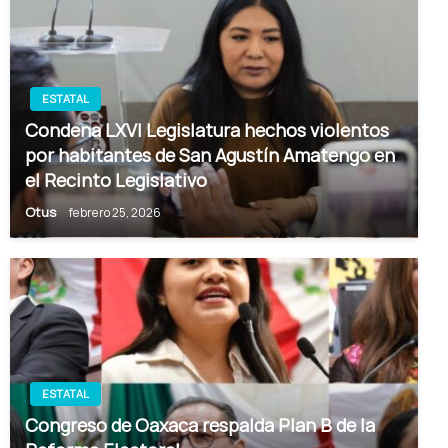
ESTATAL
Condena LXVI Legislatura hechos violentos
por habitantes de San Agustín Amatengo en
el Recinto Legislativo
Otus
febrero 25, 2026
ESTATAL
Congreso de Oaxaca respalda Plan B de la