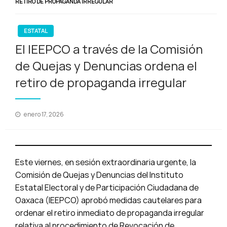
RETIRO DE PROPAGANDA IRREGULAR
ESTATAL
El IEEPCO a través de la Comisión
de Quejas y Denuncias ordena el
retiro de propaganda irregular
Publicado
enero 17, 2026
en
Este viernes, en sesión extraordinaria urgente, la
Comisión de Quejas y Denuncias del Instituto
Estatal Electoral y de Participación Ciudadana de
Oaxaca (IEEPCO) aprobó medidas cautelares para
ordenar el retiro inmediato de propaganda irregular
relativa al procedimiento de Revocación de