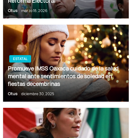
Reforma Electoral
Otus
marzo 18, 2026
ESTATAL
Promueve IMSS Oaxaca cuidado de la salud
mental ante sentimientos de soledad en
fiestas decembrinas
Otus
diciembre 30, 2025