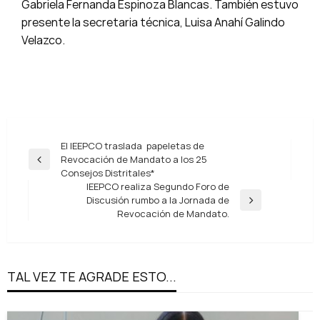
Gabriela Fernanda Espinoza Blancas. También estuvo
presente la secretaria técnica, Luisa Anahí Galindo
Velazco.
Navegación
El IEEPCO traslada papeletas de
Revocación de Mandato a los 25
de
Entrada
Consejos Distritales*
anterior
entradas
IEEPCO realiza Segundo Foro de
Discusión rumbo a la Jornada de
Entrada
Revocación de Mandato.
siguiente
TAL VEZ TE AGRADE ESTO...