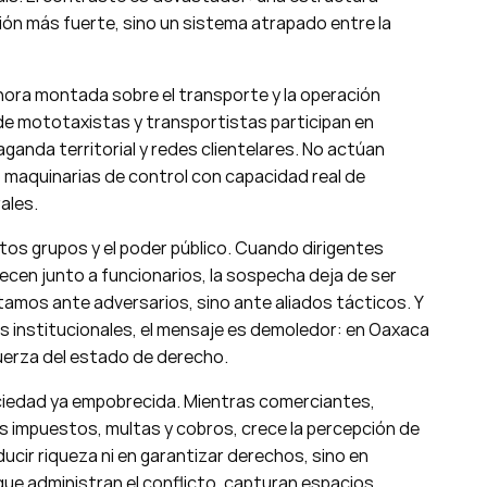
ión más fuerte, sino un sistema atrapado entre la
ahora montada sobre el transporte y la operación
 de mototaxistas y transportistas participan en
anda territorial y redes clientelares. No actúan
maquinarias de control con capacidad real de
ales.
tos grupos y el poder público. Cuando dirigentes
ecen junto a funcionarios, la sospecha deja de ser
stamos ante adversarios, sino ante aliados tácticos. Y
 institucionales, el mensaje es demoledor: en Oaxaca
fuerza del estado de derecho.
ociedad ya empobrecida. Mientras comerciantes,
impuestos, multas y cobros, crece la percepción de
ucir riqueza ni en garantizar derechos, sino en
ue administran el conflicto, capturan espacios