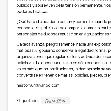
públicos y sobreviven de la tensión permanente. Nos
poderes fácticos.
¿Qué hará el ciudadano común y corriente cuando por 
economía, su policía vial se comporta como un cártel 
personajes de dudosa reputación en agrupaciones
Oaxaca avanza, peligrosamente, hacia una explosión
mafiosas. El gobierno conserva la legalidad formal, p
organizaciones que regulan calles y actividades ec
policía vial. La consecuencia no es sólo económica,
valen más que las instituciones, la democracia se va
convertirse en rehén de mafias, policías, jueces, cli
nestoryuri@yahoo.com
Etiquetado:
Carpe Diem