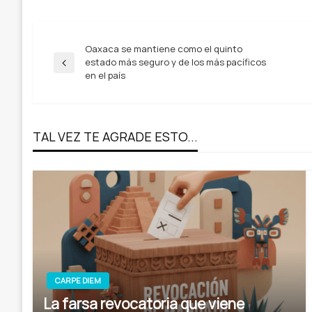
Navegación
Oaxaca se mantiene como el quinto
estado más seguro y de los más pacíficos
Entrada
en el país
anterior
de
entradas
TAL VEZ TE AGRADE ESTO...
CARPE DIEM
La farsa revocatoria que viene