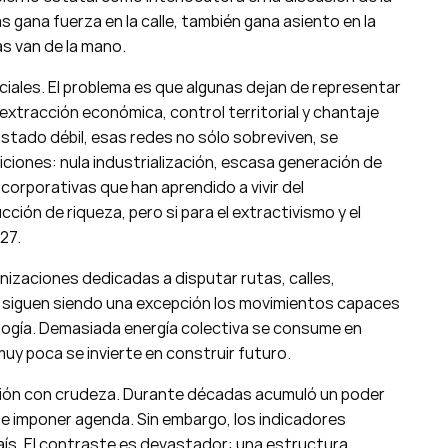
s gana fuerza en la calle, también gana asiento en la
as van de la mano.
ciales. El problema es que algunas dejan de representar
xtracción económica, control territorial y chantaje
Estado débil, esas redes no sólo sobreviven, se
ciones: nula industrialización, escasa generación de
corporativas que han aprendido a vivir del
ción de riqueza, pero si para el extractivismo y el
27.
izaciones dedicadas a disputar rutas, calles,
as siguen siendo una excepción los movimientos capaces
ología. Demasiada energía colectiva se consume en
 muy poca se invierte en construir futuro.
ción con crudeza. Durante décadas acumuló un poder
s e imponer agenda. Sin embargo, los indicadores
aís. El contraste es devastador: una estructura