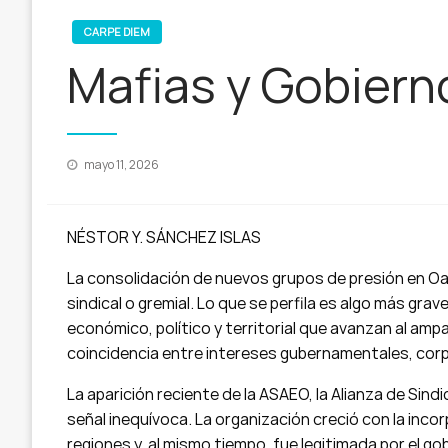
CARPE DIEM
Mafias y Gobiern
Publicado
mayo 11, 2026
en
NÉSTOR Y. SÁNCHEZ ISLAS
La consolidación de nuevos grupos de presión en O
sindical o gremial. Lo que se perfila es algo más gra
económico, político y territorial que avanzan al ampar
coincidencia entre intereses gubernamentales, corpo
La aparición reciente de la ASAEO, la Alianza de Sin
señal inequívoca. La organización creció con la inco
regiones y, al mismo tiempo, fue legitimada por el go