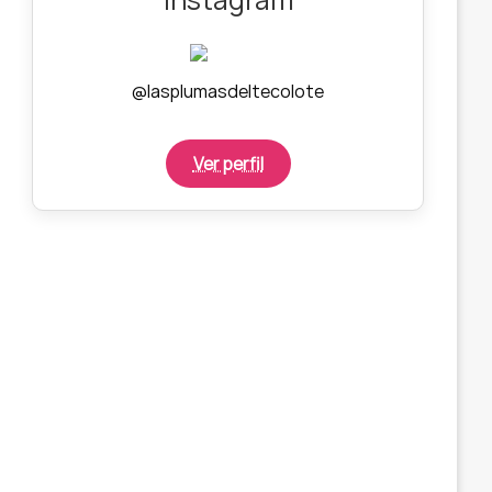
@lasplumasdeltecolote
Ver perfil