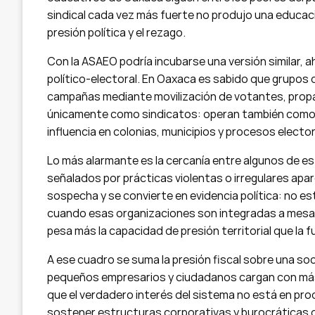
sindical cada vez más fuerte no produjo una educac
presión política y el rezago.
Con la ASAEO podría incubarse una versión similar, 
político-electoral. En Oaxaca es sabido que grupos
campañas mediante movilización de votantes, propag
únicamente como sindicatos: operan también como 
influencia en colonias, municipios y procesos elector
Lo más alarmante es la cercanía entre algunos de es
señalados por prácticas violentas o irregulares apar
sospecha y se convierte en evidencia política: no e
cuando esas organizaciones son integradas a mesas
pesa más la capacidad de presión territorial que la 
A ese cuadro se suma la presión fiscal sobre una s
pequeños empresarios y ciudadanos cargan con más 
que el verdadero interés del sistema no está en prod
sostener estructuras corporativas y burocráticas q