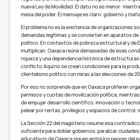
nueva Ley de Movilidad. El dato no es menor: mientra
mesa del poder. El mensaje es claro: gobierno y mafi
El problema no es la existencia de organizaciones so
demandas legítimas y se convierten en aparatos de e
político. En contextos de pobreza estructural y de 
multiplican. Oaxaca reúne demasiadas de esas condi
riqueza y una dependencia histórica de estructuras 
conflicto.Aquí no se crean condiciones para la produc
clientelismo político con miras a las elecciones de 20
Por eso no sorprende que en Oaxaca proliferen organ
permisos y cuotas de movilización política, mientr
de empujar desarrollo científico, innovación o tecn
pelear por rentas, privilegios y espacios de control;
La Sección 22 del magisterio resume esa contradic
suficiente para doblar gobiernos, paralizar ciudade
educativos de Oaxaca siguen entre los peores del p