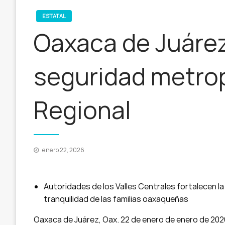
ESTATAL
Oaxaca de Juárez
seguridad metro
Regional
Publicado
enero 22, 2026
en
Autoridades de los Valles Centrales fortalecen la
tranquilidad de las familias oaxaqueñas
Oaxaca de Juárez, Oax. 22 de enero de enero de 202