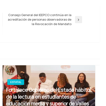
Consejo General del IEEPCO continúa en la
acreditación de personas observadoras de
Entrada
la Revocación de Mandato
siguiente
ESTATAL
Fortalece Gobierno del Estado hábito
de la lectura en estudiantes de
educación media y superior de Valles