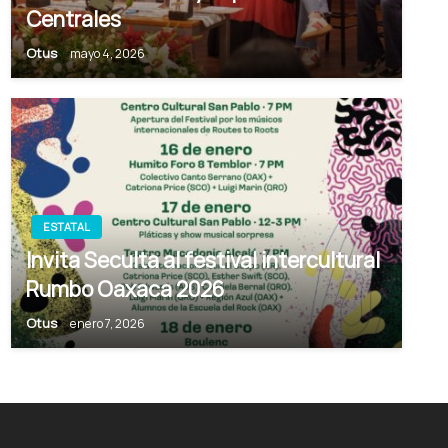
Centrales
Otus
mayo 4, 2026
ESTATAL
Invita Seculta al festival intercultural
Rumbo Oaxaca 2026
Otus
enero 7, 2026