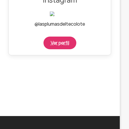
@lasplumasdeltecolote
Ver perfil