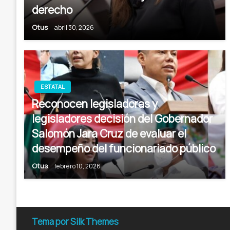
derecho
Otus
abril 30, 2026
ESTATAL
Reconocen legisladoras y
legisladores decisión del Gobernador
Salomón Jara Cruz de evaluar el
desempeño del funcionariado público
Otus
febrero 10, 2026
Tema por Silk Themes