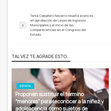
Navegación
Tania Caballero Navarro resalta avances
en aprobación de Leyes de Ingresos
Municipales y el inicio de las
Entrada
de
comparecencias en el Congreso del
anterior
Estado
entradas
TAL VEZ TE AGRADE ESTO...
ESTATAL
Proponen sustituir el término
“menores” para reconocer a la niñez y
adolescencia como sujetos de