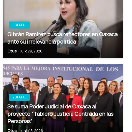
ESTATAL
Gibrán Ramírez busca reflectores en Oaxaca
ante su irrelevancia política
Otus
julio 29, 2026
ESTATAL
Se suma Poder Judicial de Oaxaca al
proyecto “Tablero Justicia Centrada en las
Personas”
Otus
junio 16, 2026