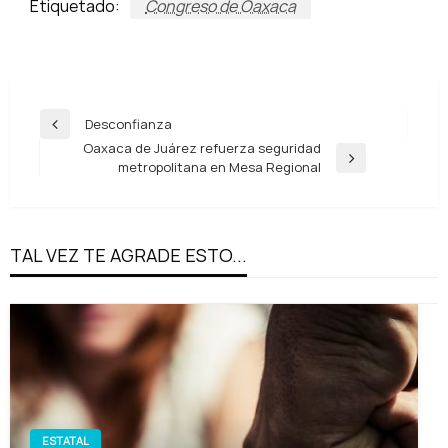
Etiquetado:
Congreso de Oaxaca
Navegación
Desconfianza
Entrada
de
Oaxaca de Juárez refuerza seguridad
anterior
Entrada
metropolitana en Mesa Regional
entradas
siguiente
TAL VEZ TE AGRADE ESTO...
ESTATAL