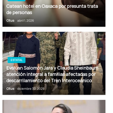
Catean hotel en Oaxaca por presunta trata
de personas
Otus
abril 1, 2026
ESTATAL
Evalúan Salomón Jara y Claudia Sheinbaum
atención integral a familias afectadas por
descarrilamiento del Tren Interoceánico
Otus
diciembre 30, 2025