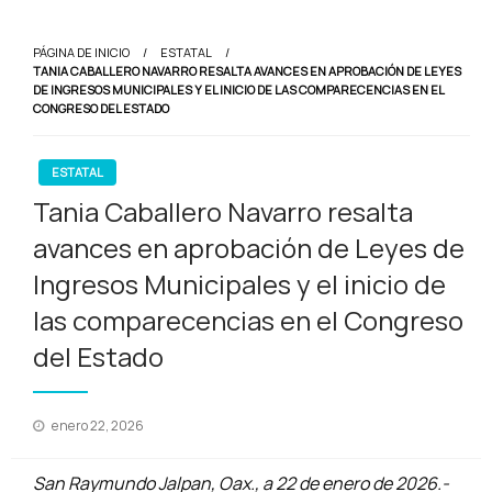
PÁGINA DE INICIO
ESTATAL
TANIA CABALLERO NAVARRO RESALTA AVANCES EN APROBACIÓN DE LEYES
DE INGRESOS MUNICIPALES Y EL INICIO DE LAS COMPARECENCIAS EN EL
CONGRESO DEL ESTADO
ESTATAL
Tania Caballero Navarro resalta
avances en aprobación de Leyes de
Ingresos Municipales y el inicio de
las comparecencias en el Congreso
del Estado
Publicado
enero 22, 2026
en
San Raymundo Jalpan, Oax., a 22 de enero de 2026.-