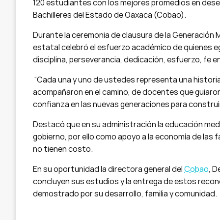
120 estudiantes con los mejores promedios en dese
Bachilleres del Estado de Oaxaca (Cobao).
Durante la ceremonia de clausura de la Generación 
estatal celebró el esfuerzo académico de quienes e
disciplina, perseverancia, dedicación, esfuerzo, fe e
“Cada una y uno de ustedes representa una historia d
acompañaron en el camino, de docentes que guiaron
confianza en las nuevas generaciones para construir 
Destacó que en su administración la educación med
gobierno, por ello como apoyo a la economía de las fam
no tienen costo.
En su oportunidad la directora general del
Cobao
, D
concluyen sus estudios y la entrega de estos reco
demostrado por su desarrollo, familia y comunidad.