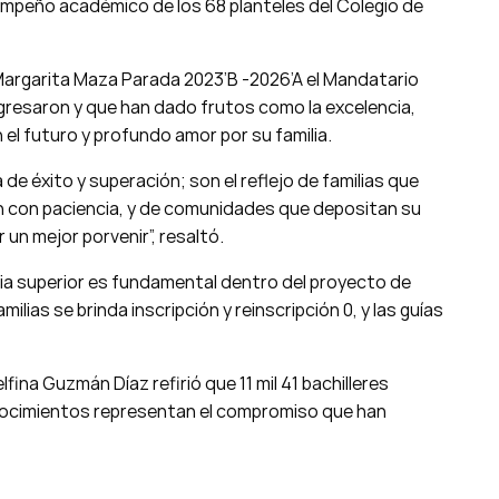
mpeño académico de los 68 planteles del Colegio de
Margarita Maza Parada 2023’B -2026’A el Mandatario
gresaron y que han dado frutos como la excelencia,
n el futuro y profundo amor por su familia.
e éxito y superación; son el reflejo de familias que
 con paciencia, y de comunidades que depositan su
un mejor porvenir”, resaltó.
ia superior es fundamental dentro del proyecto de
ilias se brinda inscripción y reinscripción 0, y las guías
elfina Guzmán Díaz refirió que 11 mil 41 bachilleres
nocimientos representan el compromiso que han