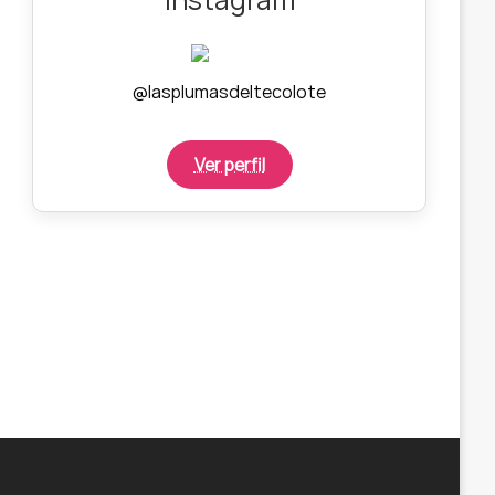
@lasplumasdeltecolote
Ver perfil