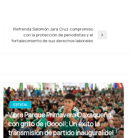
Refrenda Salomón Jara Cruz compromiso
con la protección de periodistas y el
Entrada
fortalecimiento de sus derechos laborales
siguiente
ESTATAL
Vibra Parque Primavera Oaxaqueña
con grito de ¡Goool!; Un éxito la
transmisión de partido inaugural del