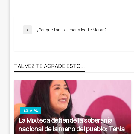
Navegación
¿Por qué tanto temor a Ivette Morán?
Entrada
anterior
de
entradas
TAL VEZ TE AGRADE ESTO...
ESTATAL
La Mixteca defiende la soberanía
nacional de la mano del pueblo: Tania