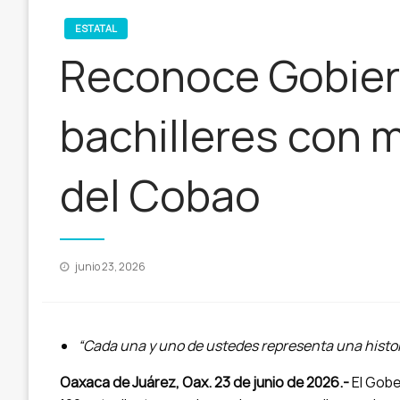
ESTATAL
Reconoce Gobier
bachilleres con 
del Cobao
Publicado
junio 23, 2026
en
“Cada una y uno de ustedes representa una histori
Oaxaca de Juárez, Oax. 23 de junio de 2026.-
El Gobe