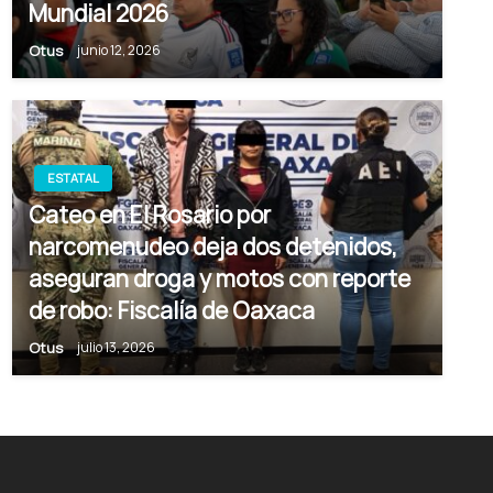
Mundial 2026
Otus
junio 12, 2026
ESTATAL
Cateo en El Rosario por
narcomenudeo deja dos detenidos,
aseguran droga y motos con reporte
de robo: Fiscalía de Oaxaca
Otus
julio 13, 2026