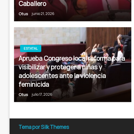
Caballero
Otus
junio 21, 2026
ESTATAL
Aprueba Congreso local reforma para
visibilizar y proteger a niñas y
adolescentes ante la violencia
feminicida
Otus
julio 17, 2026
Tema por Silk Themes