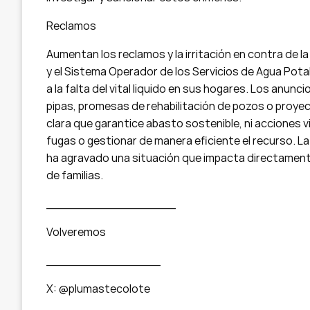
Reclamos
Aumentan los reclamos y la irritación en contra de l
y el Sistema Operador de los Servicios de Agua Pota
a la falta del vital liquido en sus hogares. Los anun
pipas, promesas de rehabilitación de pozos o proye
clara que garantice abasto sostenible, ni acciones vi
fugas o gestionar de manera eficiente el recurso. La
ha agravado una situación que impacta directamente e
de familias.
_________________
Volveremos
_______________
X: @plumastecolote