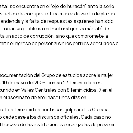
atal, se encuentra en el “ojo del huracán” ante la serie
s actos de corrupción. Una más es la venta de plazas
pendencia y la falta de respuestas a quienes han sido
dencian un problema estructural que va más allá de
nta un acto de corrupción, sino que compromete la
mitir el ingreso de personal sin los perfiles adecuados o
Documentación del Grupo de estudios sobre la mujer
l 10 de mayo del 2026, suman 27 feminicidios en
rido en Valles Centrales con 8 feminicidios; 7 en el
 el asesinato de Areli hace unos días en
ca. Los feminicidios continúan golpeando a Oaxaca,
no cede pese a los discursos oficiales. Cada caso no
l fracaso de las instituciones encargadas de prevenir,