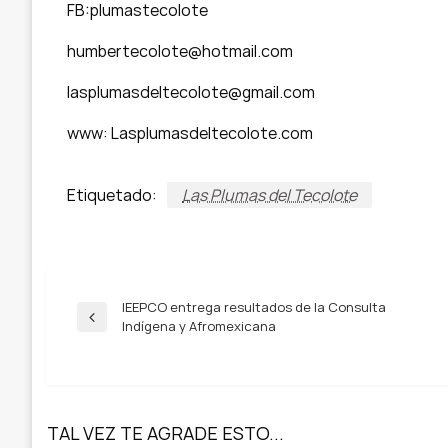
FB:plumastecolote
humbertecolote@hotmail.com
lasplumasdeltecolote@gmail.com
www: Lasplumasdeltecolote.com
Etiquetado:
Las Plumas del Tecolote
Navegación
IEEPCO entrega resultados de la Consulta
Entrada
Indígena y Afromexicana
anterior
de
entradas
TAL VEZ TE AGRADE ESTO...