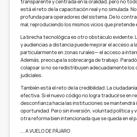
transparente y centrada en la oralidad, pero no to
está el reto de la capacitación real y no simulada. 
profunda para operadores del sistema. De lo contrari
mal, reproduciendo los mismos vicios que pretende e
La brecha tecnológica es otro obstáculo evidente. L
y audiencias a distancia puede mejorar el acceso a la
particularmente en zonas rurales— el acceso a intern
Además, preocupa la sobrecarga de trabajo. Paradój
colapsar si no se redistribuyen adecuadamente los
judiciales.
También está el reto de la credibilidad. La ciudadan
efectiva. Si el nuevo código no logra traducirse en 
desconfianza hacia las instituciones se mantendrá 
oportunidad. Pero sin inversión, voluntad política y v
otra reforma bien intencionada que se queda en el p
…. A VUELO DE PÁJARO