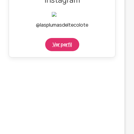
@lasplumasdeltecolote
Ver perfil