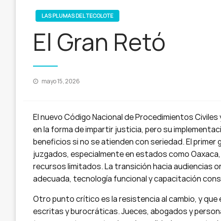
LAS PLUMAS DEL TECOLOTE
El Gran Retó
Publicado
mayo 15, 2026
en
El nuevo Código Nacional de Procedimientos Civiles
en la forma de impartir justicia, pero su implement
beneficios si no se atienden con seriedad. El primer
juzgados, especialmente en estados como Oaxaca, o
recursos limitados. La transición hacia audiencias o
adecuada, tecnología funcional y capacitación cons
Otro punto crítico es la resistencia al cambio, y qu
escritas y burocráticas. Jueces, abogados y persona