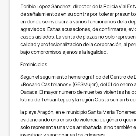
Toribio López Sánchez, director de la Policía Vial Est
de señalamientos en su contra por tolerar presunto
en donde se involucra a varios funcionarios de la de
agraviados. Estas acusaciones, de confirmarse, evi
casos aislados. La venta de plazas no solo represe
calidad y profesionalización de la corporación, al per
bajo compromisos ajenos a la legalidad.
Feminicidios
Según el seguimiento hemerográfico del Centro de 
«Rosario Castellanos» (GESMujer), del 01 de enero a
Oaxaca. El mayor número de muertes violentas ha ocur
Istmo de Tehuantepec y la región Costa suman 6 con
la playa Aragón, en el municipio Santa María Toname
evidenciando una crisis de violencia de género que 
solo representa una vida arrebatada, sino también e
investigar y sancionar estos crímenes.