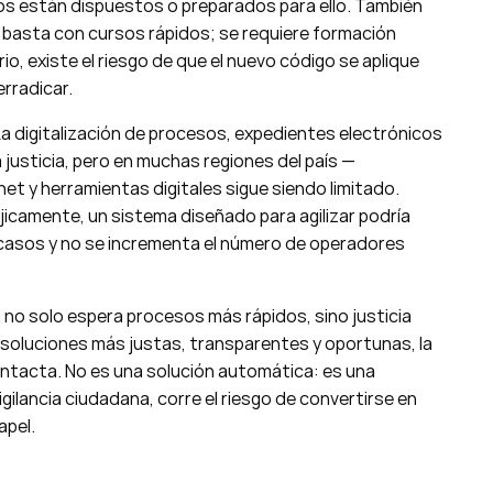
dos están dispuestos o preparados para ello. También
No basta con cursos rápidos; se requiere formación
o, existe el riesgo de que el nuevo código se aplique
rradicar.
a digitalización de procesos, expedientes electrónicos
 justicia, pero en muchas regiones del país —
et y herramientas digitales sigue siendo limitado.
icamente, un sistema diseñado para agilizar podría
 casos y no se incrementa el número de operadores
ía no solo espera procesos más rápidos, sino justicia
resoluciones más justas, transparentes y oportunas, la
intacta. No es una solución automática: es una
igilancia ciudadana, corre el riesgo de convertirse en
apel.