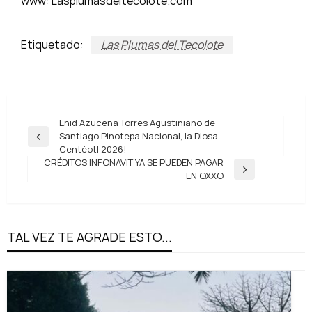
www: Lasplumasdeltecolote.com
Etiquetado:
Las Plumas del Tecolote
Navegación
Enid Azucena Torres Agustiniano de
Santiago Pinotepa Nacional, la Diosa
de
Entrada
Centéotl 2026!
anterior
entradas
CRÉDITOS INFONAVIT YA SE PUEDEN PAGAR
Entrada
EN OXXO
siguiente
TAL VEZ TE AGRADE ESTO...