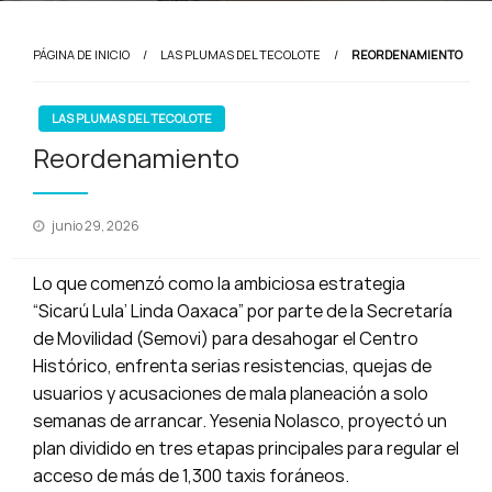
PÁGINA DE INICIO
LAS PLUMAS DEL TECOLOTE
REORDENAMIENTO
LAS PLUMAS DEL TECOLOTE
Reordenamiento
Publicado
junio 29, 2026
en
Lo que comenzó como la ambiciosa estrategia
“Sicarú Lula’ Linda Oaxaca” por parte de la Secretaría
de Movilidad (Semovi) para desahogar el Centro
Histórico, enfrenta serias resistencias, quejas de
usuarios y acusaciones de mala planeación a solo
semanas de arrancar. Yesenia Nolasco, proyectó un
plan dividido en tres etapas principales para regular el
acceso de más de 1,300 taxis foráneos.