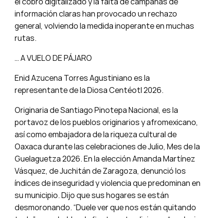
el cobro digitalizado y la falta de campañas de
información claras han provocado un rechazo
general, volviendo la medida inoperante en muchas
rutas.
… A VUELO DE PÁJARO
Enid Azucena Torres Agustiniano es la
representante de la Diosa Centéotl 2026.
Originaria de Santiago Pinotepa Nacional, es la
portavoz de los pueblos originarios y afromexicano,
así como embajadora de la riqueza cultural de
Oaxaca durante las celebraciones de Julio, Mes de la
Guelaguetza 2026. En la elección Amanda Martínez
Vásquez, de Juchitán de Zaragoza, denunció los
índices de inseguridad y violencia que predominan en
su municipio. Dijo que sus hogares se están
desmoronando. “Duele ver que nos están quitando