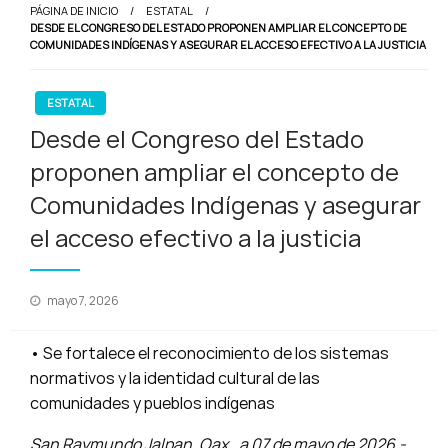
PÁGINA DE INICIO
ESTATAL
DESDE EL CONGRESO DEL ESTADO PROPONEN AMPLIAR EL CONCEPTO DE
COMUNIDADES INDÍGENAS Y ASEGURAR EL ACCESO EFECTIVO A LA JUSTICIA
ESTATAL
Desde el Congreso del Estado
proponen ampliar el concepto de
Comunidades Indígenas y asegurar
el acceso efectivo a la justicia
Publicado
mayo 7, 2026
en
• Se fortalece el reconocimiento de los sistemas
normativos y la identidad cultural de las
comunidades y pueblos indígenas
San Raymundo Jalpan, Oax., a 07 de mayo de 2026.-