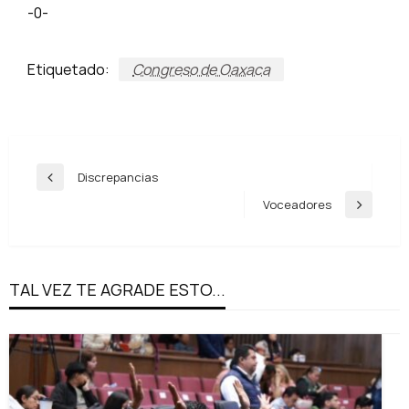
-0-
Etiquetado:
Congreso de Oaxaca
Navegación
Discrepancias
Entrada
de
anterior
Voceadores
Entrada
entradas
siguiente
TAL VEZ TE AGRADE ESTO...