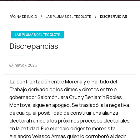
PÁGINA DE INICIO
LAS PLUMAS DEL TECOLOTE
DISCREPANCIAS
LAS PLUMAS DEL TECOLOTE
Discrepancias
Publicado
mayo 7, 2026
en
La confrontación entre Morena y el Partido del
Trabajo derivado de los dimes y diretes entre el
gobernador Salomón Jara Cruz y Benjamín Robles
Montoya, sigue en apogeo. Se trasladó a la negativa
de cualquier posibilidad de construir una alianza
electoral rumbo a los próximos procesos electorales
en la entidad. Fue el propio dirigente morenista
Alejandro Velasco Armas quien lo corroboró al decir