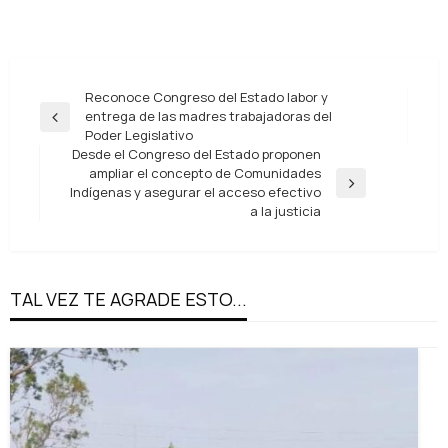
Navegación
Reconoce Congreso del Estado labor y
entrega de las madres trabajadoras del
de
Entrada
Poder Legislativo
anterior
entradas
Desde el Congreso del Estado proponen
ampliar el concepto de Comunidades
Entrada
Indígenas y asegurar el acceso efectivo
siguiente
a la justicia
TAL VEZ TE AGRADE ESTO...