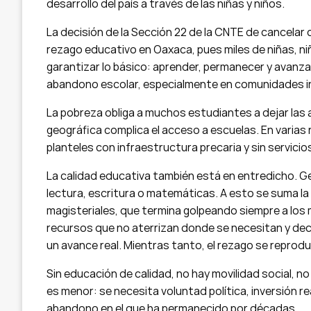
desarrollo del país a través de las niñas y niños.
La decisión de la Sección 22 de la CNTE de cancelar c
rezago educativo en Oaxaca, pues miles de niñas, ni
garantizar lo básico: aprender, permanecer y avanzar
abandono escolar, especialmente en comunidades in
La pobreza obliga a muchos estudiantes a dejar las a
geográfica complica el acceso a escuelas. En varias
planteles con infraestructura precaria y sin servicio
La calidad educativa también está en entredicho. 
lectura, escritura o matemáticas. A esto se suma la 
magisteriales, que termina golpeando siempre a los
recursos que no aterrizan donde se necesitan y dec
un avance real. Mientras tanto, el rezago se reprod
Sin educación de calidad, no hay movilidad social, no
es menor: se necesita voluntad política, inversión r
abandono en el que ha permanecido por décadas.