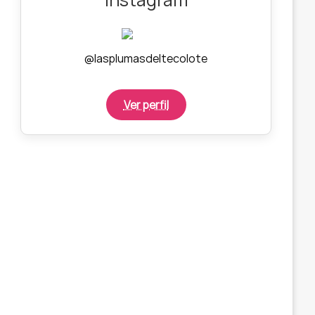
@lasplumasdeltecolote
Ver perfil