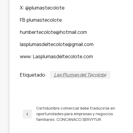
X: @plumastecolote
FB:plumastecolote
humbertecolote@hotmail.com
lasplumasdeltecolote@gmail.com
www: Lasplumasdeltecolote.com
Etiquetado:
Las Plumas del Tecolote
Navegación
Certidumbre comercial debe traducirse en
oportunidades para empresas y negocios
Entrada
familiares: CONCANACO SERVYTUR
anterior
de