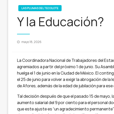
LAS PLUMAS DEL TECOLOTE
Y la Educación?
Publicado
mayo 18, 2026
en
La Coordinadora Nacional de Trabajadores del Estad
agremiados a partir del próximo 1 de junio. Su Asamb
huelga el 1 de junio en la Ciudad de México. El cont
el 25 de junio para volver a exigir la abrogación de la
de Afores, además de la edad de jubilación para ese
Tal decisión después de que el pasado 15 de mayo, l
aumento salarial del 9 por ciento para el personal d
que este ajuste es “un agradecimiento permanente” 