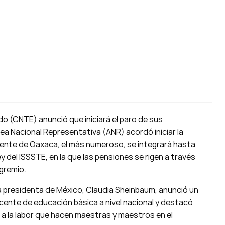
o (CNTE) anunció que iniciará el paro de sus
lea Nacional Representativa (ANR) acordó iniciar la
ingente de Oaxaca, el más numeroso, se integrará hasta
 ley del ISSSTE, en la que las pensiones se rigen a través
 gremio.
a presidenta de México, Claudia Sheinbaum, anunció un
ocente de educación básica a nivel nacional y destacó
a la labor que hacen maestras y maestros en el