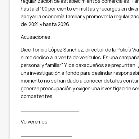
regularización de establecimientos comerciales. Ta
hasta el 100 por ciento en multas y recargos en dive
apoyar la economía familiar y promover la regulariza
del 2021 y hasta 2026.
Acusaciones
Dice Toribio López Sánchez, director de la Policía Vi
ni me dedico a la venta de vehículos. Es una campa
personal y familiar”. Y los oaxaqueños se preguntan: 
una investigación a fondo para deslindar responsabil
momento no se han dado a conocer detalles contund
generan preocupación y exigen una investigación ser
competentes.
_________________
Volveremos
_______________