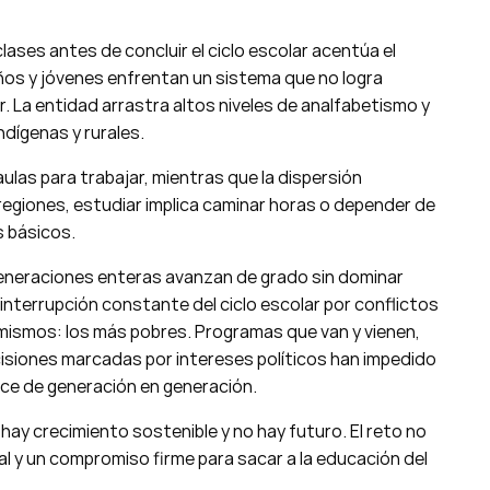
lases antes de concluir el ciclo escolar acentúa el
ños y jóvenes enfrentan un sistema que no logra
. La entidad arrastra altos niveles de analfabetismo y
dígenas y rurales.
ulas para trabajar, mientras que la dispersión
 regiones, estudiar implica caminar horas o depender de
s básicos.
Generaciones enteras avanzan de grado sin dominar
interrupción constante del ciclo escolar por conflictos
 mismos: los más pobres. Programas que van y vienen,
isiones marcadas por intereses políticos han impedido
uce de generación en generación.
 hay crecimiento sostenible y no hay futuro. El reto no
eal y un compromiso firme para sacar a la educación del