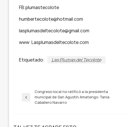
FB:plumastecolote
humbertecolote@hotmail.com
lasplumasdeltecolote@gmail.com
www: Lasplumasdeltecolote.com
Etiquetado:
Las Plumas del Tecolote
Navegación
Congreso local no ratificó a la presidenta
municipal de San Agustín Amatengo: Tania
Entrada
Caballero Navarro
anterior
de