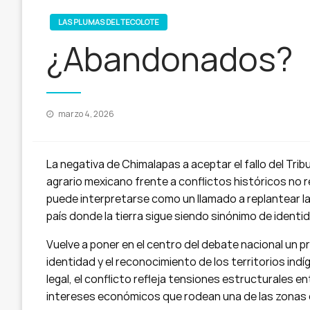
LAS PLUMAS DEL TECOLOTE
¿Abandonados?
Publicado
marzo 4, 2026
en
La negativa de Chimalapas a aceptar el fallo del Tribu
agrario mexicano frente a conflictos históricos no r
puede interpretarse como un llamado a replantear la r
país donde la tierra sigue siendo sinónimo de identid
Vuelve a poner en el centro del debate nacional un pro
identidad y el reconocimiento de los territorios in
legal, el conflicto refleja tensiones estructurales e
intereses económicos que rodean una de las zonas c