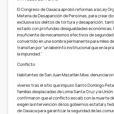
El Congreso de Oaxaca aprobó reformas a la Ley Orgán
Materia de Desaparición de Personas, para crear do
exclusiva los delitos de tortura y desaparición, ta
estado con profundas desigualdades económicas, hi
insuficiente de mecanismos efectivos de seguridad p
convertido en una sombra permanente para miles de 
transitan por “un laberinto institucional que en la p
la impunidad.”
Conflicto
Habitantes de San Juan Mazatlán Mixe, denunciaro
víveres tras el sitio que impuso Santo Domingo Petap
familias desplazadas de Loma Santa Cruz y la Unión
confirmaron que el conflicto escaló con la muerte d
exigen la intervención de los gobiernos estatal y fe
de Oaxaca para garantizar la seguridad de las com