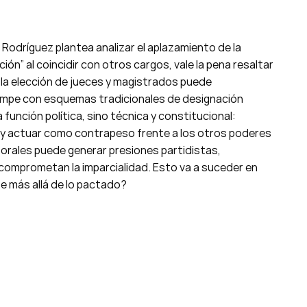
a Rodríguez plantea analizar el aplazamiento de la
ación” al coincidir con otros cargos, vale la pena resaltar
n la elección de jueces y magistrados puede
ompe con esquemas tradicionales de designación
 función política, sino técnica y constitucional:
 y actuar como contrapeso frente a los otros poderes
orales puede generar presiones partidistas,
comprometan la imparcialidad. Esto va a suceder en
e más allá de lo pactado?