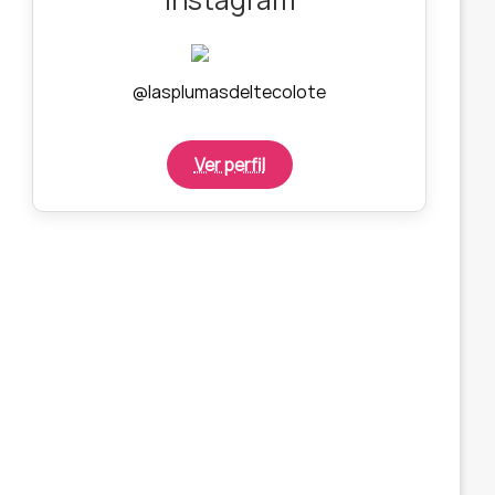
@lasplumasdeltecolote
Ver perfil