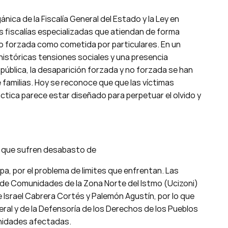
ica de la Fiscalía General del Estado y la Ley en
s fiscalías especializadas que atiendan de forma
nto forzada como cometida por particulares. En un
stóricas tensiones sociales y una presencia
ública, la desaparición forzada y no forzada se han
familias. Hoy se reconoce que que las víctimas
ráctica parece estar diseñado para perpetuar el olvido y
n que sufren desabasto de
a, por el problema de limites que enfrentan. Las
 de Comunidades de la Zona Norte del Istmo (Ucizoni)
e Israel Cabrera Cortés y Palemón Agustín, por lo que
deral y de la Defensoría de los Derechos de los Pueblos
unidades afectadas.