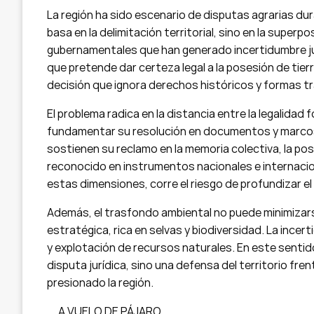
La región ha sido escenario de disputas agrarias du
basa en la delimitación territorial, sino en la super
gubernamentales que han generado incertidumbre juríd
que pretende dar certeza legal a la posesión de tie
decisión que ignora derechos históricos y formas tr
El problema radica en la distancia entre la legalidad fo
fundamentar su resolución en documentos y marcos
sostienen su reclamo en la memoria colectiva, la pos
reconocido en instrumentos nacionales e internaciona
estas dimensiones, corre el riesgo de profundizar el 
Además, el trasfondo ambiental no puede minimizar
estratégica, rica en selvas y biodiversidad. La incerti
y explotación de recursos naturales. En este sentido
disputa jurídica, sino una defensa del territorio fr
presionado la región.
…. A VUELO DE PÁJARO