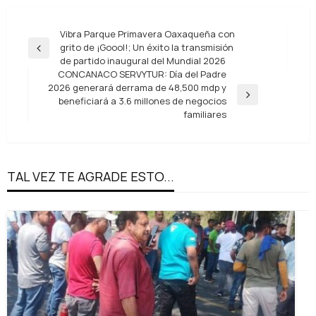
Navegación
Vibra Parque Primavera Oaxaqueña con
grito de ¡Goool!; Un éxito la transmisión
de
Entrada
de partido inaugural del Mundial 2026
anterior
entradas
CONCANACO SERVYTUR: Día del Padre
2026 generará derrama de 48,500 mdp y
Entrada
beneficiará a 3.6 millones de negocios
siguiente
familiares
TAL VEZ TE AGRADE ESTO...