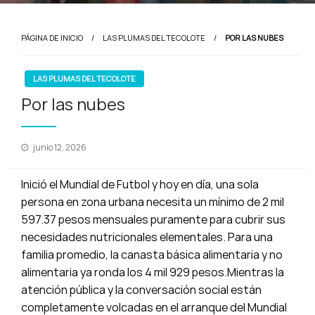
PÁGINA DE INICIO
LAS PLUMAS DEL TECOLOTE
POR LAS NUBES
LAS PLUMAS DEL TECOLOTE
Por las nubes
Publicado
junio 12, 2026
en
Inició el Mundial de Futbol y hoy en día, una sola
persona en zona urbana necesita un mínimo de 2 mil
597.37 pesos mensuales puramente para cubrir sus
necesidades nutricionales elementales. Para una
familia promedio, la canasta básica alimentaria y no
alimentaria ya ronda los 4 mil 929 pesos.Mientras la
atención pública y la conversación social están
completamente volcadas en el arranque del Mundial