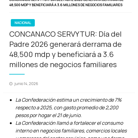
48,500 MDP Y BENEFICIARÁ A 3.6 MILLONES DE NEGOCIOS FAMILIARES
NACIONAL
CONCANACO SERVYTUR: Día del
Padre 2026 generará derrama de
48,500 mdp y beneficiará a 3.6
millones de negocios familiares
Publicado
junio 14, 2026
en
La Confederación estima un crecimiento de 7%
respecto a 2025, con gasto promedio de 2,200
pesos por hogar el 21 de junio.
La Confederación llamó a fortalecer el consumo
interno en negocios familiares, comercios locales