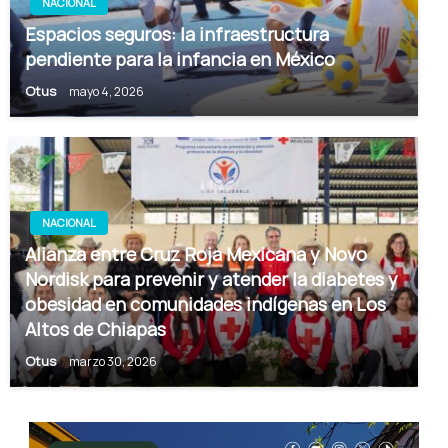
NACIONAL
Espacios seguros: la infraestructura
pendiente para la infancia en México
Otus
mayo 4, 2026
NACIONAL
Alianza entre Cruz Roja Mexicana y Novo
Nordisk para prevenir y atender la diabetes y
obesidad en comunidades indígenas en Los
Altos de Chiapas
Otus
marzo 30, 2026