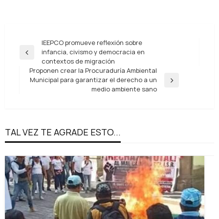
Navegación
IEEPCO promueve reflexión sobre
infancia, civismo y democracia en
de
Entrada
contextos de migración
anterior
entradas
Proponen crear la Procuraduría Ambiental
Municipal para garantizar el derecho a un
Entrada
medio ambiente sano
siguiente
TAL VEZ TE AGRADE ESTO...