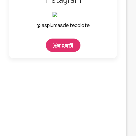
@lasplumasdeltecolote
Ver perfil