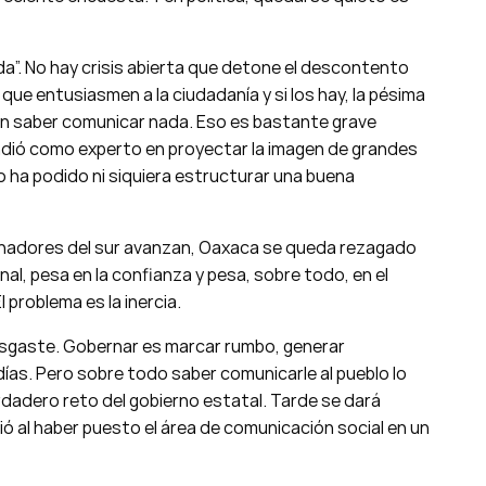
a”. No hay crisis abierta que detone el descontento
e entusiasmen a la ciudadanía y si los hay, la pésima
 sin saber comunicar nada. Eso es bastante grave
vendió como experto en proyectar la imagen de grandes
o ha podido ni siquiera estructurar una buena
rnadores del sur avanzan, Oaxaca se queda rezagado
nal, pesa en la confianza y pesa, sobre todo, en el
 problema es la inercia.
 desgaste. Gobernar es marcar rumbo, generar
días. Pero sobre todo saber comunicarle al pueblo lo
rdadero reto del gobierno estatal. Tarde se dará
ó al haber puesto el área de comunicación social en un