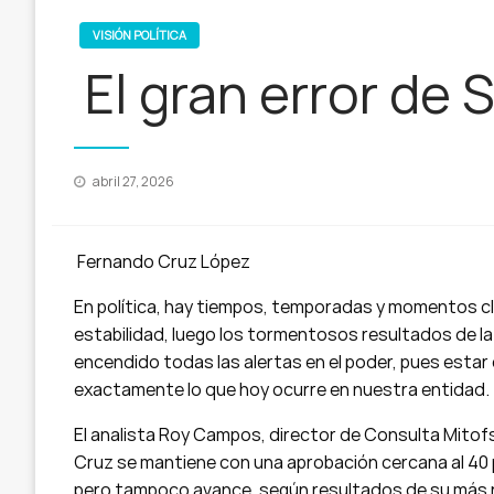
VISIÓN POLÍTICA
El gran error de 
Publicado
abril 27, 2026
en
Fernando Cruz López
En política, hay tiempos, temporadas y momentos c
estabilidad, luego los tormentosos resultados de l
encendido todas las alertas en el poder, pues estar 
exactamente lo que hoy ocurre en nuestra entidad.
El analista Roy Campos, director de Consulta Mitofs
Cruz se mantiene con una aprobación cercana al 40 
pero tampoco avance, según resultados de su más re