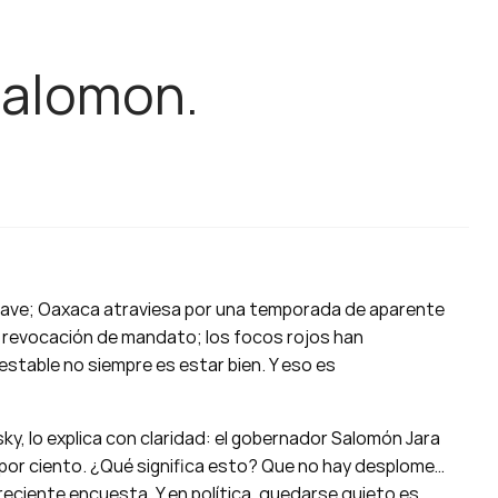
Salomon.
lave; Oaxaca atraviesa por una temporada de aparente
a revocación de mandato; los focos rojos han
estable no siempre es estar bien. Y eso es
ky, lo explica con claridad: el gobernador Salomón Jara
por ciento. ¿Qué significa esto? Que no hay desplome…
ciente encuesta. Y en política, quedarse quieto es