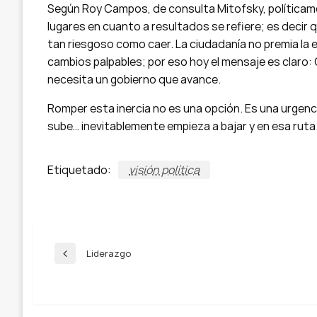
Según Roy Campos, de consulta Mitofsky, políticamen
lugares en cuanto a resultados se refiere; es decir 
tan riesgoso como caer. La ciudadanía no premia la e
cambios palpables; por eso hoy el mensaje es claro
necesita un gobierno que avance.
Romper esta inercia no es una opción. Es una urgencia
sube… inevitablemente empieza a bajar y en esa rut
Etiquetado:
visión política
Navegación
Liderazgo
Entrada
anterior
de