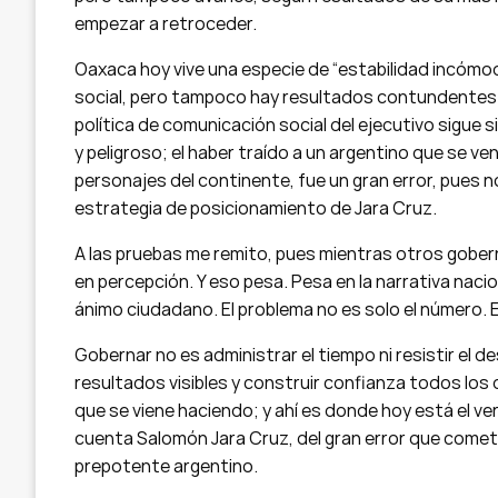
empezar a retroceder.
Oaxaca hoy vive una especie de “estabilidad incómod
social, pero tampoco hay resultados contundentes qu
política de comunicación social del ejecutivo sigue
y peligroso; el haber traído a un argentino que se 
personajes del continente, fue un gran error, pues n
estrategia de posicionamiento de Jara Cruz.
A las pruebas me remito, pues mientras otros gobe
en percepción. Y eso pesa. Pesa en la narrativa nacio
ánimo ciudadano. El problema no es solo el número. El
Gobernar no es administrar el tiempo ni resistir el
resultados visibles y construir confianza todos los 
que se viene haciendo; y ahí es donde hoy está el ve
cuenta Salomón Jara Cruz, del gran error que cometi
prepotente argentino.