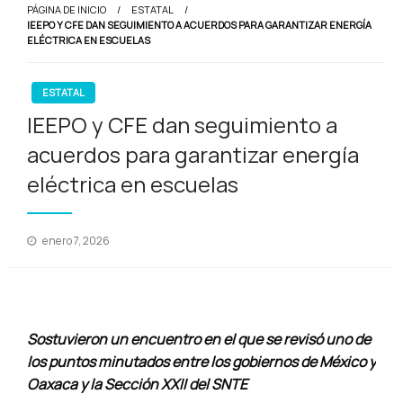
PÁGINA DE INICIO
ESTATAL
IEEPO Y CFE DAN SEGUIMIENTO A ACUERDOS PARA GARANTIZAR ENERGÍA
ELÉCTRICA EN ESCUELAS
ESTATAL
IEEPO y CFE dan seguimiento a
acuerdos para garantizar energía
eléctrica en escuelas
Publicado
enero 7, 2026
en
Sostuvieron un encuentro en el que se revisó uno de
los puntos minutados entre los gobiernos de México y
Oaxaca y la Sección XXII del SNTE