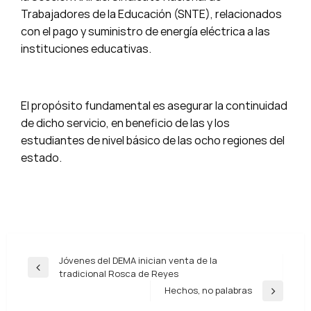
Trabajadores de la Educación (SNTE), relacionados
con el pago y suministro de energía eléctrica a las
instituciones educativas.
El propósito fundamental es asegurar la continuidad
de dicho servicio, en beneficio de las y los
estudiantes de nivel básico de las ocho regiones del
estado.
Navegación
Jóvenes del DEMA inician venta de la
Entrada
tradicional Rosca de Reyes
de
anterior
Hechos, no palabras
Entrada
entradas
siguiente