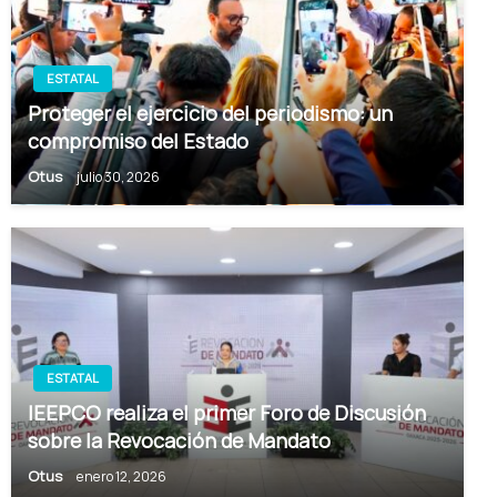
ESTATAL
Proteger el ejercicio del periodismo: un
compromiso del Estado
Otus
julio 30, 2026
ESTATAL
IEEPCO realiza el primer Foro de Discusión
sobre la Revocación de Mandato
Otus
enero 12, 2026