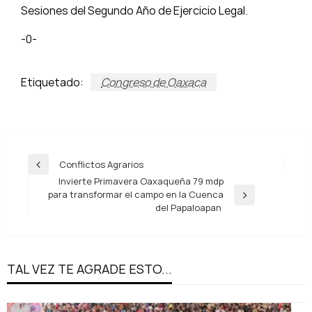
Sesiones del Segundo Año de Ejercicio Legal.
-0-
Etiquetado:
Congreso de Oaxaca
Navegación
Conflictos Agrarios
Entrada
de
Invierte Primavera Oaxaqueña 79 mdp
anterior
para transformar el campo en la Cuenca
entradas
Entrada
del Papaloapan
siguiente
TAL VEZ TE AGRADE ESTO...