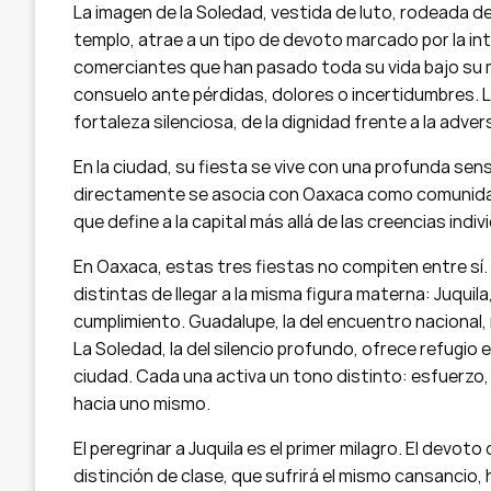
La imagen de la Soledad, vestida de luto, rodeada de
templo, atrae a un tipo de devoto marcado por la int
comerciantes que han pasado toda su vida bajo su m
consuelo ante pérdidas, dolores o incertidumbres. La
fortaleza silenciosa, de la dignidad frente a la adver
En la ciudad, su fiesta se vive con una profunda se
directamente se asocia con Oaxaca como comunidad. 
que define a la capital más allá de las creencias indiv
En Oaxaca, estas tres fiestas no compiten entre s
distintas de llegar a la misma figura materna: Juquil
cumplimiento. Guadalupe, la del encuentro nacional,
La Soledad, la del silencio profundo, ofrece refugio 
ciudad. Cada una activa un tono distinto: esfuerzo,
hacia uno mismo.
El peregrinar a Juquila es el primer milagro. El devoto
distinción de clase, que sufrirá el mismo cansancio,