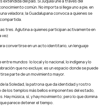
extendida del país. Si Juquila une a través del
conocimiento común. No importa si llega uno a pie, en
r una veladora; la Guadalupana convoca a quienes se
n compartida.
 las tres. Aglutina a quienes participan activamente en
a vez
ara convertirse en un acto identitario, un lenguaje
tre mundos: lo local y lo nacional, lo indígena y lo
celebración que no excluye; es un espacio donde se puede
ntirse parte de un movimiento mayor.
en de la Soledad, la patrona que da identidad y rostro
no de los templos más bellos e imponentes del estado,
as. Hay música, sí, y hay movimiento; pero lo que domina
que parece detener el tiempo.