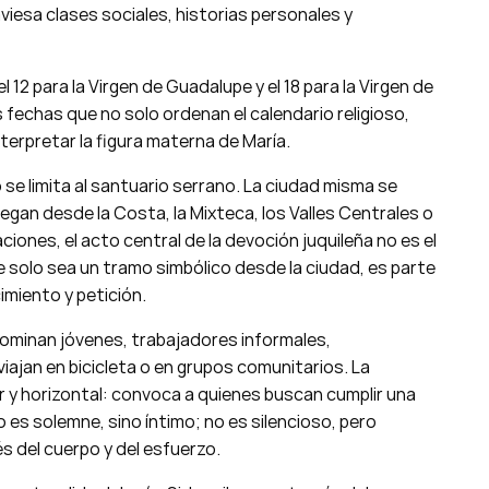
iesa clases sociales, historias personales y
l 12 para la Virgen de Guadalupe y el 18 para la Virgen de
 fechas que no solo ordenan el calendario religioso,
interpretar la figura materna de María.
 se limita al santuario serrano. La ciudad misma se
egan desde la Costa, la Mixteca, los Valles Centrales o
iones, el acto central de la devoción juquileña no es el
e solo sea un tramo simbólico desde la ciudad, es parte
cimiento y petición.
redominan jóvenes, trabajadores informales,
ajan en bicicleta o en grupos comunitarios. La
 y horizontal: convoca a quienes buscan cumplir una
 es solemne, sino íntimo; no es silencioso, pero
s del cuerpo y del esfuerzo.