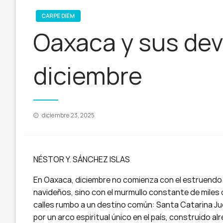
CARPE DIEM
Oaxaca y sus de
diciembre
Publicado
diciembre 23, 2025
en
NÉSTOR Y. SÁNCHEZ ISLAS
En Oaxaca, diciembre no comienza con el estruendo d
navideños, sino con el murmullo constante de miles
calles rumbo a un destino común: Santa Catarina Juq
por un arco espiritual único en el país, construido 