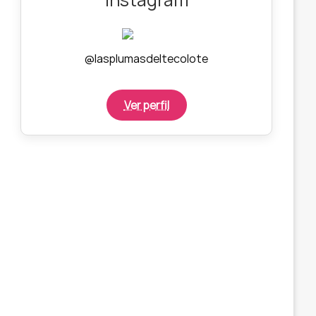
@lasplumasdeltecolote
Ver perfil