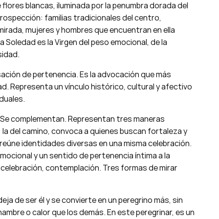
 flores blancas, iluminada por la penumbra dorada del
rospección: familias tradicionales del centro,
irada, mujeres y hombres que encuentran en ella
 Soledad es la Virgen del peso emocional, de la
sidad.
nsación de pertenencia. Es la advocación que más
Representa un vínculo histórico, cultural y afectivo
iduales.
í. Se complementan. Representan tres maneras
a, la del camino, convoca a quienes buscan fortaleza y
 reúne identidades diversas en una misma celebración.
emocional y un sentido de pertenencia íntima a la
 celebración, contemplación. Tres formas de mirar
 deja de ser él y se convierte en un peregrino más, sin
 hambre o calor que los demás. En este peregrinar, es un