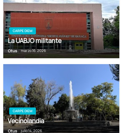
CARPE DIEM
La UABJO militante
Otus
marzo 16, 2026
CARPE DIEM
Vecinolandia
Otus
julio 14, 2026