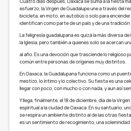
Cuatro días después, Oaxaca se suma a la fiesta más 
esfuerzo, la Virgen de Guadalupe une a través del re
bicicleta, en moto, en autobús o solo para encende
identifican como parte de un país y de una tradició
La feligresía guadalupana es quizá la más diversa de
la Iglesia, pero también a quienes solo se acercan un
al año. Es una devoción que trasciende lo religioso p
común entre personas de orígenes muy distintos.
En Oaxaca, la Guadalupana funciona como un puente en
mestizo, lo íntimo y lo colectivo. Su fiesta es una 
llegar con poco, con mucho o con nada, y aun así se
Y llega, finalmente, el 18 de diciembre, día de la Virg
espiritual a la ciudad de Oaxaca. En su santuario, u
se respira un ambiente distinto al de las otras fiest
es un sentimiento de recogimiento, una solemnidad 