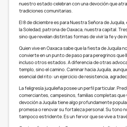
nuestro estado celebran con una devoción que atrav
tradiciones comunitarias.
El 8 de diciembre es para Nuestra Señora de Juquila, e
la Soledad, patrona de Oaxaca, nuestra capital. Tres
sino que revelan distintas formas de vivir la fe y de 
Quien vive en Oaxaca sabe que la fiesta de Juquila no
convierte en un punto de paso para peregrinos que ll
incluso otros estados. A diferencia de otras advocac
templo, sino el camino. Caminar hacia Juquila, aunqu
esencial del rito: un ejercicio de resistencia, agrade
La feligresía juquileña posee un perfil particular. P
comerciantes, campesinos, familias completas que vi
devoción a Juquila tiene algo profundamente popular
promesa o renovar su fortaleza personal. Su tono no
tampoco estridente. Es un fervor que se vive a travé