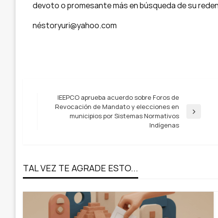
devoto o promesante más en búsqueda de su reden
néstoryuri@yahoo.com
Navegación
IEEPCO aprueba acuerdo sobre Foros de
Revocación de Mandato y elecciones en
Entrada
municipios por Sistemas Normativos
de
siguiente
Indígenas
entradas
TAL VEZ TE AGRADE ESTO...