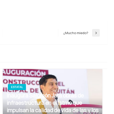
¿Mucho miedo?
Entrada
siguiente
ESTATAL
Inaugura Salomón Jara obras de
infraestructura en el Istmo que
impulsan la calidad de vida de las y los