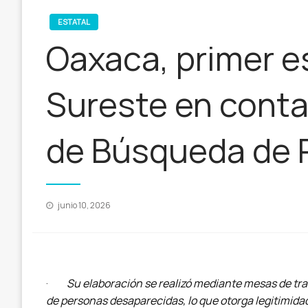
ESTATAL
Oaxaca, primer e
Sureste en conta
de Búsqueda de 
Publicado
junio 10, 2026
en
·
Su elaboración se realizó mediante mesas de tra
de personas desaparecidas, lo que otorga legitimida