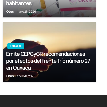
habitantes
Otus
mayo 25, 2026
ESTATAL
Emite CEPCyGR recomendaciones
por efectos del frente frío número 27
en Oaxaca
Otus
enero 8, 2026