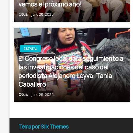
vemos el próximo año!
Otus
julio 28, 2026
ESTATAL
El Congreso local dará seguimiento a
las investigaciones del caso del
periodista Alejandro Leyva: Tania
Caballero
Otus
julio 28, 2026
Tema por Silk Themes