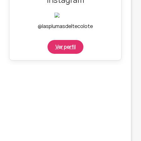
@lasplumasdeltecolote
Ver perfil