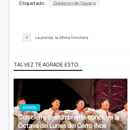
Etiquetado:
Gobierno de Oaxaca
Navegación
La prensa, la última trinchera
Entrada
anterior
de
TAL VEZ TE AGRADE ESTO...
entradas
ESTATAL
Con cierre deslumbrante concluye la
Octava del Lunes del Cerro ¡Nos