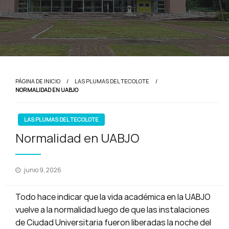
PÁGINA DE INICIO
LAS PLUMAS DEL TECOLOTE
NORMALIDAD EN UABJO
LAS PLUMAS DEL TECOLOTE
Normalidad en UABJO
Publicado
junio 9, 2026
en
Todo hace indicar que la vida académica en la UABJO
vuelve a la normalidad luego de que las instalaciones
de Ciudad Universitaria fueron liberadas la noche del