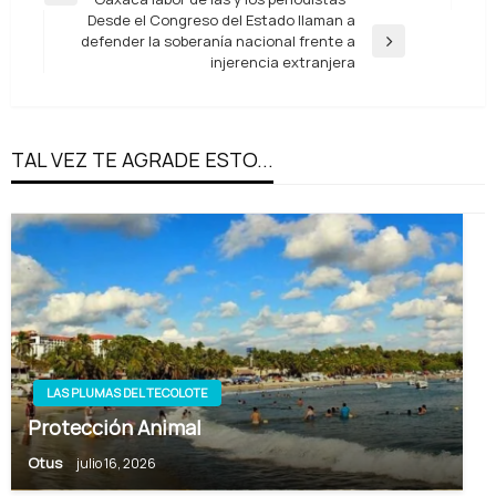
de
anterior
Desde el Congreso del Estado llaman a
entradas
defender la soberanía nacional frente a
Entrada
injerencia extranjera
siguiente
TAL VEZ TE AGRADE ESTO...
LAS PLUMAS DEL TECOLOTE
Protección Animal
Otus
julio 16, 2026