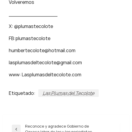
Volveremos
_______________
X: @plumastecolote
FB:plumastecolote
humbertecolote@hotmail.com
lasplumasdeltecolote@gmail.com
www: Lasplumasdeltecolote.com
Etiquetado:
Las Plumas del Tecolote
Navegación
Reconoce y agradece Gobierno de
Entrada
Oaxaca labor de las y los periodistas