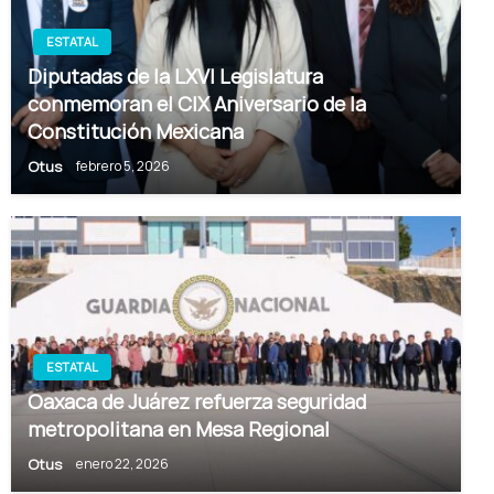
ESTATAL
Diputadas de la LXVI Legislatura
conmemoran el CIX Aniversario de la
Constitución Mexicana
Otus
febrero 5, 2026
ESTATAL
Oaxaca de Juárez refuerza seguridad
metropolitana en Mesa Regional
Otus
enero 22, 2026