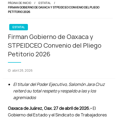
PÁGINA DE INICIO
ESTATAL
FIRMAN GOBIERNO DE OAXACA Y STPEIDCEO CONVENIO DEL PLIEGO
PETITORIO 2026
ESTATAL
Firman Gobierno de Oaxaca y
STPEIDCEO Convenio del Pliego
Petitorio 2026
Publicado
abril 28, 2026
en
El titular del Poder Ejecutivo, Salomón Jara Cruz
reiteró su total respeto y respaldo a las y los
agremiados
Oaxaca de Juárez, Oax. 27 de abril de 2026.-
El
Gobierno del Estado y el Sindicato de Trabajadores