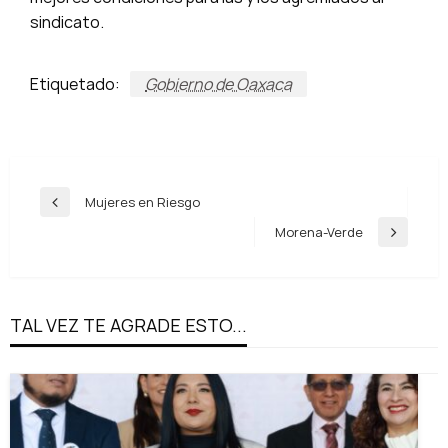
sindicato.
Etiquetado:
Gobierno de Oaxaca
Navegación
Mujeres en Riesgo
Entrada
de
anterior
Morena-Verde
Entrada
entradas
siguiente
TAL VEZ TE AGRADE ESTO...