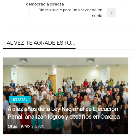
entradas
anterior
democracia directa
Dinero sucio para una revocación
Entrada
sucia
siguiente
TAL VEZ TE AGRADE ESTO...
ESTATAL
A diez años de la Ley Nacional de Ejecución
Penal, analizan logros y desafíos en Oaxaca
Otus
junio 12, 2026