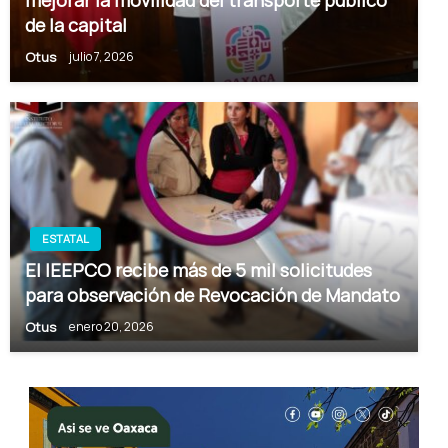
mejorar la movilidad del transporte público
de la capital
Otus
julio 7, 2026
ESTATAL
El IEEPCO recibe más de 5 mil solicitudes
para observación de Revocación de Mandato
Otus
enero 20, 2026