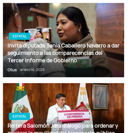
ESTATAL
Invita diputada Tania Caballero Navarro a dar
seguimiento a las comparecencias del
Tercer Informe de Gobierno
Otus
enero 14, 2026
ESTATAL
Reitera Salomón Jara diálogo para ordenar y