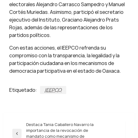
electorales Alejandro Carrasco Sampedro y Manuel
Cortés Muriedas. Asimismo, participó el secretario
ejecutivo del Instituto, Graciano Alejandro Prats
Rojas, además de las representaciones de los
partidos políticos.
Con estas acciones, el IEEPCO refrenda su
compromiso con la transparencia, la legalidad y la
participación ciudadana en los mecanismos de
democracia participativa en el estado de Oaxaca.
Etiquetado:
IEEPCO
Navegación
Destaca Tania Caballero Navarro la
importancia de la revocación de
de
Entrada
mandato como mecanismo de