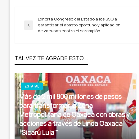
Navegación
Exhorta Congreso del Estado a los SSO a
garantizar el abasto oportuno y aplicación
Entrada
de vacunas contra el sarampión
anterior
de
entradas
TAL VEZ TE AGRADE ESTO...
ESTATAL
Más de 2 mil 800 millones de pesos
para transformar la Zona
Metropolitana de Oaxaca con obras y
acciones a través de Linda Oaxaca
“Sicarú Lula'”