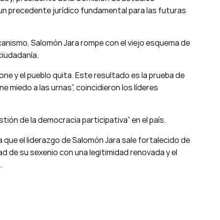
 un precedente jurídico fundamental para las futuras
canismo, Salomón Jara rompe con el viejo esquema de
ciudadanía.
pone y el pueblo quita. Este resultado es la prueba de
 miedo a las urnas”, coincidieron los líderes
tión de la democracia participativa” en el país.
 que el liderazgo de Salomón Jara sale fortalecido de
d de su sexenio con una legitimidad renovada y el
.