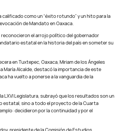
calificado como un “éxito rotundo” y un hito para la
 Revocación de Mandato en Oaxaca.
al reconocieron el arrojo político del gobernador
ndatario estatal en la historia del país en someter su
abecera en Tuxtepec, Oaxaca, Miriam de los Ángeles
sa María Alcalde, destacó la importancia de este
ca ha vuelto a ponerse a la vanguardia de la
la LXVI Legislatura, subrayó que los resultados son un
o estatal, sino a todo el proyecto de la Cuarta
emplo: decidieron por la continuidad y por el
odoy, presidente de la Comisión de Estudios