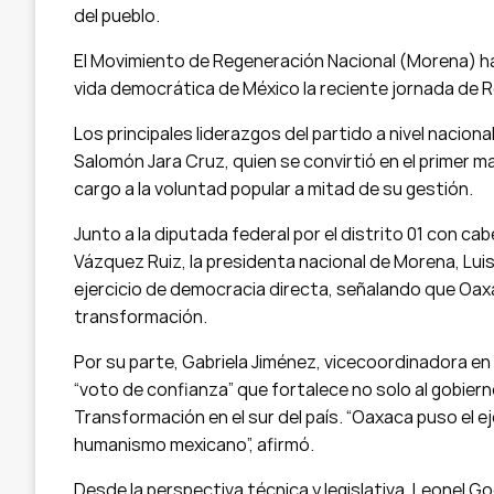
del pueblo.
El Movimiento de Regeneración Nacional (Morena) ha 
vida democrática de México la reciente jornada de
Los principales liderazgos del partido a nivel nacion
Salomón Jara Cruz, quien se convirtió en el primer ma
cargo a la voluntad popular a mitad de su gestión.
Junto a la diputada federal por el distrito 01 con c
Vázquez Ruiz, la presidenta nacional de Morena, Lui
ejercicio de democracia directa, señalando que Oaxa
transformación.
Por su parte, Gabriela Jiménez, vicecoordinadora en 
“voto de confianza” que fortalece no solo al gobiern
Transformación en el sur del país. “Oaxaca puso el ej
humanismo mexicano”, afirmó.
Desde la perspectiva técnica y legislativa, Leonel G