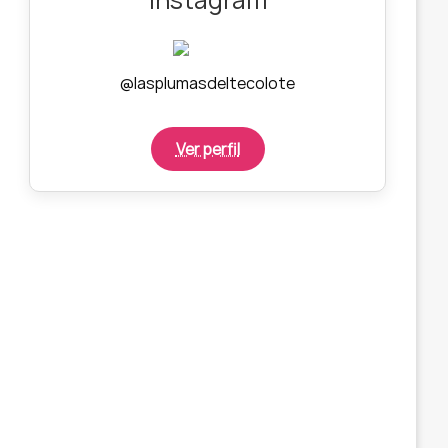
@lasplumasdeltecolote
Ver perfil