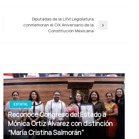
Diputadas de la LXVI Legislatura
conmemoran el CIX Aniversario de la
Entrada
Constitución Mexicana
siguiente
ESTATAL
Reconoce Congreso del Estado a
Mónica Ortiz Álvarez con distinción
“María Cristina Salmorán”