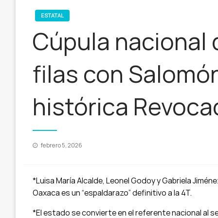
ESTATAL
Cúpula nacional 
filas con Salomón
histórica Revoc
Publicado
febrero 5, 2026
en
*Luisa María Alcalde, Leonel Godoy y Gabriela Jiméne
Oaxaca es un “espaldarazo” definitivo a la 4T.
*El estado se convierte en el referente nacional al s