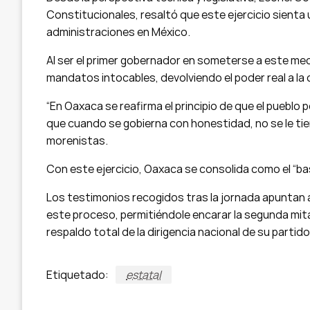
Constitucionales, resaltó que este ejercicio sienta
administraciones en México.
Al ser el primer gobernador en someterse a este me
mandatos intocables, devolviendo el poder real a la 
“En Oaxaca se reafirma el principio de que el pueblo 
que cuando se gobierna con honestidad, no se le tiene
morenistas.
Con este ejercicio, Oaxaca se consolida como el “bas
Los testimonios recogidos tras la jornada apuntan a
este proceso, permitiéndole encarar la segunda mita
respaldo total de la dirigencia nacional de su partido
Etiquetado:
estatal