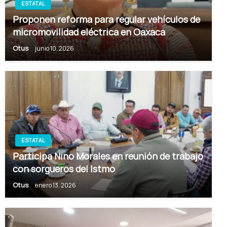
ESTATAL
Proponen reforma para regular vehículos de
micromovilidad eléctrica en Oaxaca
Otus
junio 10, 2026
ESTATAL
Participa Nino Morales en reunión de trabajo
con sorgueros del Istmo
Otus
enero 13, 2026