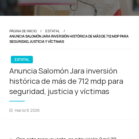
PÁGINA DE INICIO
ESTATAL
ANUNCIA SALOMÓN JARA INVERSIÓN HISTÓRICA DE MÁS DE 712 MDP PARA
SEGURIDAD, JUSTICIA Y VÍCTIMAS
ESTATAL
Anuncia Salomón Jara inversión
histórica de más de 712 mdp para
seguridad, justicia y víctimas
Publicado
marzo 9, 2026
en
Salomón Jara