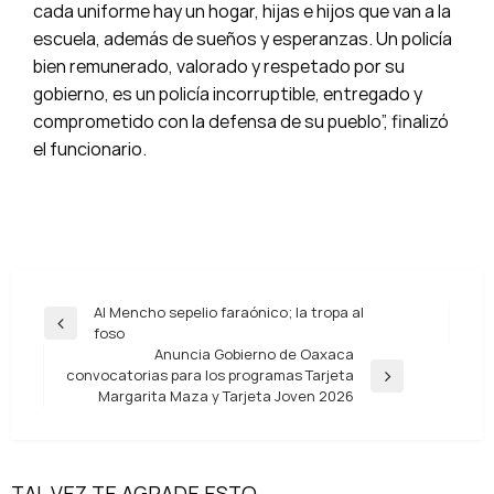
cada uniforme hay un hogar, hijas e hijos que van a la
escuela, además de sueños y esperanzas. Un policía
bien remunerado, valorado y respetado por su
gobierno, es un policía incorruptible, entregado y
comprometido con la defensa de su pueblo”, finalizó
el funcionario.
Navegación
Al Mencho sepelio faraónico; la tropa al
Entrada
foso
de
anterior
Anuncia Gobierno de Oaxaca
entradas
convocatorias para los programas Tarjeta
Entrada
Margarita Maza y Tarjeta Joven 2026
siguiente
TAL VEZ TE AGRADE ESTO...