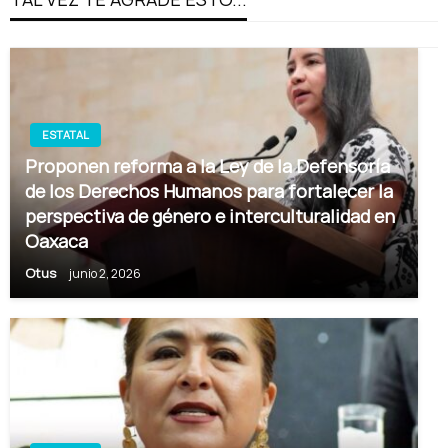
ESTATAL
Proponen reforma a la Ley de la Defensoría
de los Derechos Humanos para fortalecer la
perspectiva de género e interculturalidad en
Oaxaca
Otus
junio 2, 2026